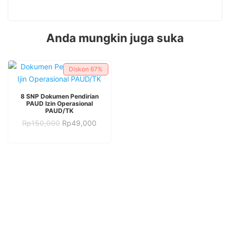
Anda mungkin juga suka
Diskon
67%
TAMBAH KE KERANJANG
8 SNP Dokumen Pendirian
PAUD Izin Operasional
PAUD/TK
Harga
Harga
Rp
150,000
Rp
49,000
aslinya
saat
adalah:
ini
Rp150,000.
adalah:
Rp49,000.